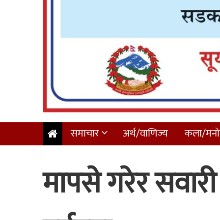
समाचार
अर्थ/वाणिज्य
कला/मनोर
मापसे गरेर सवार