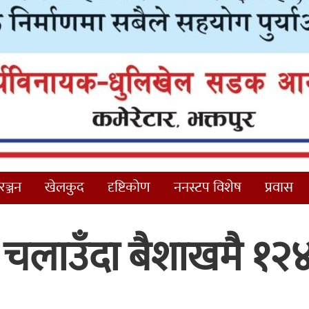
ञ्जन
खेलकुद
दृष्टिकोण
ननस्टप विशेष
प्रवास
ी चलाउँदा बैशाखमै १२