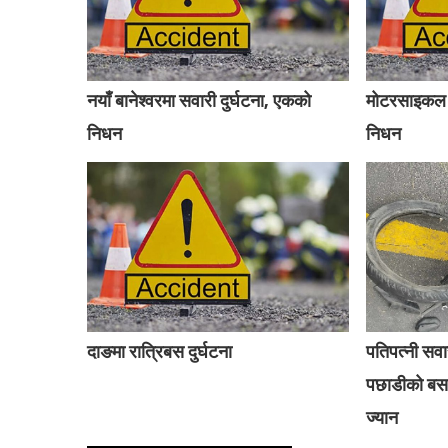
नयाँ बानेश्वरमा सवारी दुर्घटना, एकको
मोटरसाइकल द
निधन
निधन
दाङमा रात्रिबस दुर्घटना
पतिपत्नी सव
पछाडीको बसले
ज्यान