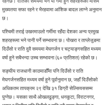
रहनेछ। रातिको समयमा भने यी गर्मी हुने सहरहरूको मौसम
मुख्यतया सफा रहने र भैरहवामा आंशिक बादल लाग्ने अनुमान
छ।
पश्चिमी तराई उखरमाउलो गर्मीमा रहँदा देशका अन्य प्रमुख
शहरहरूमा भने पानी पर्ने सम्भावना छ। पोखरा र ताप्लेजुङमा
दिउँसो र राति दुवै समयमा मेघगर्जन र चट्याङ्गसहित मध्यम
वर्षा हुने सबैभन्दा उच्च सम्भावना (६० प्रतिशत) रहेको छ।
सङ्घीय राजधानी काठमाडौँमा पनि दिउँसो र राति
मेघगर्जनसहित मध्यम वर्षा हुने पूर्वानुमान छ, जहाँ दिउँसोको
अधिकतम तापक्रम २९ देखि ३१ डिग्री सेल्सियससम्म
पुग्नेछ। यसका साथै ओखलढुङ्गा, धनकुटा, विराटनगर,