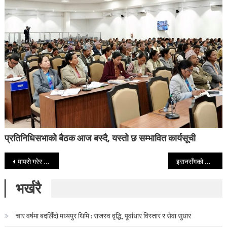
प्रतिनिधिसभाको बैठक आज बस्दै, यस्तो छ सम्भावित कार्यसूची
Post navigation
मापसे गरेर सवारी चलाउँदा बैशाखमै १२४ दुर्घटना
इरानसँगको सम्झौतामा हतार नगर्न राष्ट्रपति ट्रम्पको निर्देशन
भर्खरै
चार वर्षमा बदलिँदो मध्यपुर थिमि : राजस्व वृद्धि, पूर्वाधार विस्तार र सेवा सुधार