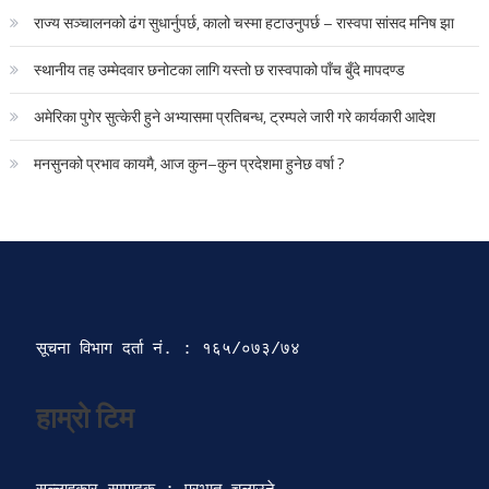
राज्य सञ्चालनको ढंग सुधार्नुपर्छ, कालो चस्मा हटाउनुपर्छ – रास्वपा सांसद मनिष झा
स्थानीय तह उम्मेदवार छनोटका लागि यस्तो छ रास्वपाको पाँच बुँदे मापदण्ड
अमेरिका पुगेर सुत्केरी हुने अभ्यासमा प्रतिबन्ध, ट्रम्पले जारी गरे कार्यकारी आदेश
मनसुनको प्रभाव कायमै, आज कुन–कुन प्रदेशमा हुनेछ वर्षा ?
सूचना विभाग दर्ता‍ नं. : १६५/०७३/७४ 