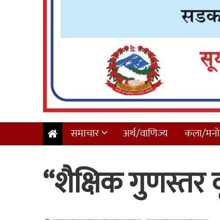
समाचार
अर्थ/वाणिज्य
कला/मनोर
“शैक्षिक गुणस्तर वृ