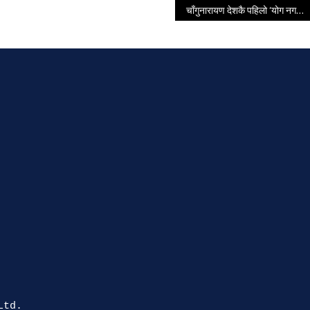
चाँगुनारायण देशकै पहिलो ‘योग नगर’ घोषणा