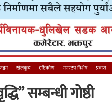
ञ्जन
खेलकुद
दृष्टिकोण
ननस्टप विशेष
प्रवास
द्धि” सम्बन्धी गोष्ठी