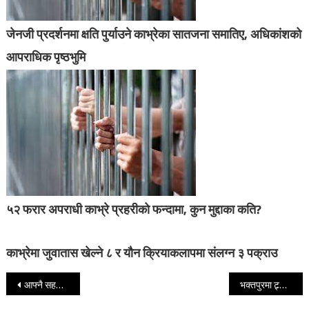
जेनजी प्रदर्शनमा क्षति पुर्याउने काभ्रेका सातजना समातिए, अधिकांशको
आपराधिक पृष्ठभुमि
५२ फरार अपराधी काभ्रे प्रहरीको फन्दामा, कुन मुद्दाका कति?
काभ्रेमा जुवातास खेल्ने ८ र यौन क्रियाकलापमा संलग्न ३ पक्राउ
Post navigation
आफ्नै सहकर्मीको सिकार भएको महिला अधिकृतको आरोप
भक्तपुरमा ट्र्याक्टर दुर्घटना : दुई मजदुरको मृत्यु, १० घाइते