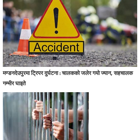
मण्डनदेउपुरमा ट्रिपर दुर्घटना : चालकको जलेर गयो ज्यान, सहचालक
गम्भीर घाइते