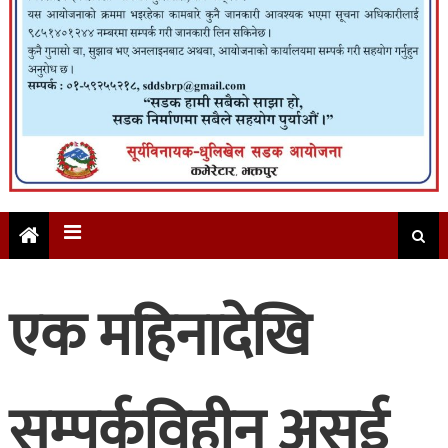
एक महिनादेखि
सम्पर्कविहीन असई