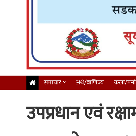
समाचार
अर्थ/वाणिज्य
कला/मनोर
उपप्रधान एवं रक्षाम