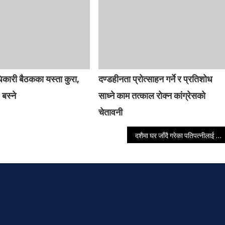
धिकारी बैठकका यस्ता कुरा,
दण्डहीनता प्रोत्साहन गर्ने र प्रतिशोध
 बस्ने
साध्ने काम तत्काल रोक्न कांग्रेसको
चेतावनी
दशैमा घर जाँदै गरेका पतिपत्नीलाई ठक्कर दिई भाग्ने इभी नालीमा खस्दा एकको निधन