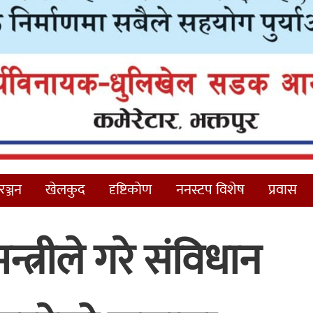
ञ्जन
खेलकुद
दृष्टिकोण
ननस्टप विशेष
प्रवास
न्त्रीले गरे संविधान