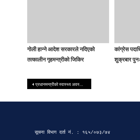
गोली हान्ने आदेश सरकारले नदिएको
कांग्रेस पदा
तत्कालीन गृहमन्त्रीको जिकिर
शुक्रबार पुनः
Post navigation
प्रधानमन्त्रीको स्वास्थ्य अवस्था सामान्य छ : स्वकीय सचिव मल्ल
सूचना विभाग दर्ता‍ नं. : १६५/०७३/७४ 