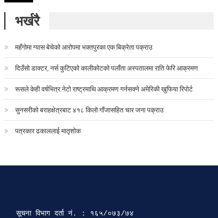
भर्खरै
महँगोमा ग्यास बेचेको आरोपमा भक्तपुरका एक बिक्रेता पक्राउ
दिउँसो डाक्टर, नर्स कुटिएको कालीकोटको पलाँता अस्पतालमा राति फेरि आक्रमण
रूसले केही वर्षभित्र नेटो राष्ट्रमाथि आक्रमण गर्नसक्ने अमेरिकी खुफिया रिपोर्ट
सुनसरीको बराहक्षेत्रबाट ४१८ किलो गाँजासहित चार जना पक्राउ
पत्रकार ढकाललाई मातृशोक
सूचना विभाग दर्ता‍ नं. : १६५/०७३/७४ 