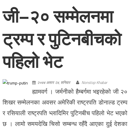
जी–२० सम्मेलनमा
ट्रम्प र पुटिनबीचको
पहिलो भेट
२०७४ असार २४, शनिवार
Nonstop Khabar
ह्यामवर्ग । जर्मनीको हैम्बर्गमा भइरहेको जी २०
शिखर सम्मेलनका अवसर अमेरिकी राष्ट्रपति डोनाल्ड ट्रम्प
र रसियाली राष्ट्रपति भ्लादिमिर पुटिनबीच पहिलो भेट भएको
छ । लामो समयदेखि चिसो सम्बन्ध रहँदै आएका दुई देशका