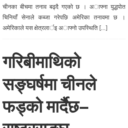
चीनका बीचमा तनाव बढ्दै गएकाे छ । अाफ्ना युद्धपाेत
चिनियाँ सेनाले कब्जा गरेपछि अमेरिका तनावमा छ ।
अमेरिकाले यस क्षेत्रलार्इ अाफ्नाे उपस्थिति […]
गरिबीमाथिको
सङ्घर्षमा चीनले
फड्को मार्दैछ–