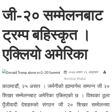
जी-२० सम्मेलनबाट
ट्रम्प बहिस्कृत ।
एक्लियो अमेरिका
२०७४ असार २५, आइतवार
Nonstop Khabar
काठमाडाैं, २५ असार । जर्मनीकाे ह्याम्वर्गमा सम्पन्न जी २०
शिखर सम्मेलनबाट अमेरिका एक्लिएकाे छ । विश्वका ठूला
पुँजीवादी देशहरुकाे संगठन जी २० शिखर सम्मेलनमा