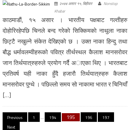
२०७४ असार १५, बिहीवार
Nonstop
Khabar
काठमाडाैं, १५ असार । भारतीय पक्षबाट गल्तीहरु
दाेहाेरिरहेपछि चिनले बन्द गरेकाे सिक्किमकाे नाथुला नाका
छिट्टै नखुल्ने संकेत देखिएकाे छ । उक्त नाका हिन्दु तथा
बौद्ध धर्मावलम्वीहरूको पवित्र तीर्थस्थल कैलाश मानसरोवर
जान तिर्थयात्रुहरुले प्रयाेग गर्दै अाएका थिए । भारतबाट
प्रतिवर्ष यही नाका हुँदै हजाराै तिर्थयात्रुहरु कैलाश
मानसराेवर पुग्थे । पछिल्लाे समय साे नाकामा भारत र चिनियाँ
[…]
Posts pagination
195
Previous
1
…
194
196
197
Next