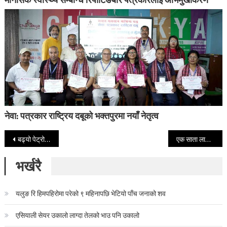
नेवा: पत्रकार राष्ट्रिय दबूको भक्तपुरमा नयाँ नेतृत्व
Post navigation
बढ्यो पेट्रोल–डिजेलको भाउ, अब प्रतिलिटर कति पुग्यो?
एक साता लामो टी–२० क्रिकेट प्रतियोगिता सम्पन्न
भर्खरै
यलुङ रि हिमपहिरोमा परेको ९ महिनापछि भेटियो पाँच जनाको शव
एसियाली सेयर उकालो लाग्दा तेलको भाउ पनि उकालो