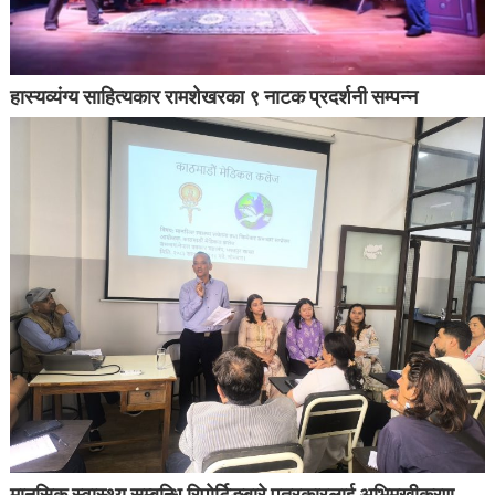
हास्यव्यंग्य साहित्यकार रामशेखरका ९ नाटक प्रदर्शनी सम्पन्न
मानसिक स्वास्थ्य सम्बन्धि रिपोर्टिङबारे पत्रकारलाई अभिमुखीकरण