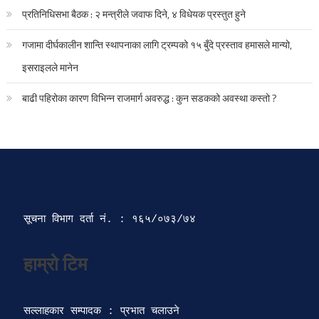
प्रतिनिधिसभा बैठक : २ मन्त्रीले जवाफ दिने, ४ विधेयक प्रस्तुत हुने
गजामा दीर्घकालीन शान्ति स्थापनाका लागि ट्रम्पको १५ बुँदे प्रस्ताव हमासले मान्यो,
इसराइलले मानेन
बाढी पहिरोका कारण विभिन्न राजमार्ग अवरुद्ध : कुन सडकको अवस्था कस्तो ?
सूचना विभाग दर्ता‍ नं. : १६५/०७३/७४ 
सल्लाहकार सम्पादक : प्रभात चलाउने
