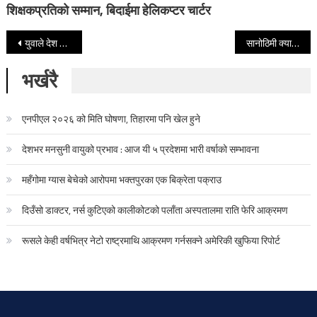
शिक्षकप्रतिको सम्मान, बिदाईमा हेलिकप्टर चार्टर
Post navigation
युवाले देश बनाउने संकल्प गर्नुपर्छ : प्रधानमन्त्री
सानोठिमी क्याम्पसलाई ६ थान प्रोजेक्टर र पर्दा उपहार
भर्खरै
एनपीएल २०२६ को मिति घोषणा, तिहारमा पनि खेल हुने
देशभर मनसुनी वायुको प्रभाव : आज यी ५ प्रदेशमा भारी वर्षाको सम्भावना
महँगोमा ग्यास बेचेको आरोपमा भक्तपुरका एक बिक्रेता पक्राउ
दिउँसो डाक्टर, नर्स कुटिएको कालीकोटको पलाँता अस्पतालमा राति फेरि आक्रमण
रूसले केही वर्षभित्र नेटो राष्ट्रमाथि आक्रमण गर्नसक्ने अमेरिकी खुफिया रिपोर्ट