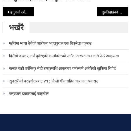
Post navigation
हनुमन्ते खोलामा नग्न अवस्थामा भेटियो युवकको शव
दुईतिहाईको सरकार महिला हिंसाप्रति किन मौन !
भर्खरै
महँगोमा ग्यास बेचेको आरोपमा भक्तपुरका एक बिक्रेता पक्राउ
दिउँसो डाक्टर, नर्स कुटिएको कालीकोटको पलाँता अस्पतालमा राति फेरि आक्रमण
रूसले केही वर्षभित्र नेटो राष्ट्रमाथि आक्रमण गर्नसक्ने अमेरिकी खुफिया रिपोर्ट
सुनसरीको बराहक्षेत्रबाट ४१८ किलो गाँजासहित चार जना पक्राउ
पत्रकार ढकाललाई मातृशोक