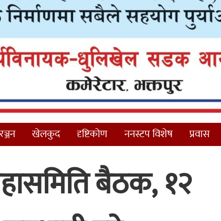
ञ्जन
खेलकुद
दृष्टिकोण
ननस्टप विशेष
प्रवास
महासमिति बैठक, १२