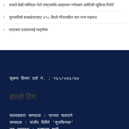
रूसले केही वर्षभित्र नेटो राष्ट्रमाथि आक्रमण गर्नसक्ने अमेरिकी खुफिया रिपोर्ट
सुनसरीको बराहक्षेत्रबाट ४१८ किलो गाँजासहित चार जना पक्राउ
पत्रकार ढकाललाई मातृशोक
सूचना विभाग दर्ता‍ नं. : १६५/०७३/७४ 
सल्लाहकार सम्पादक : प्रभात चलाउने

सम्पादक : संजीप घिमिरे 'शुभचिन्तक' 
