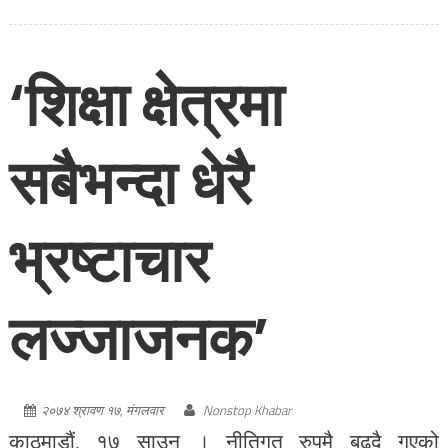
‘शिक्षा क्षेत्रमा
सबैभन्दा धेरै
भ्रष्टाचार
लज्जाजनक’
२०७४ श्रावण १७, मंगलवार
Nonstop Khabar
काठमाडौं, १७ साउन । नीतिगत रुपमै बढ्दै गएको