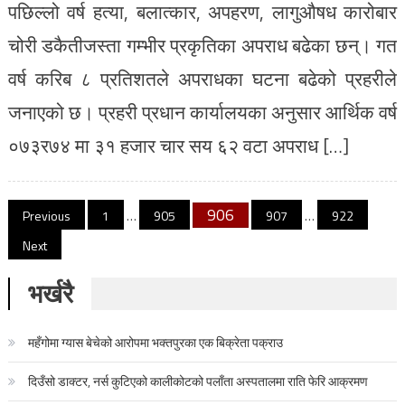
पछिल्लो वर्ष हत्या, बलात्कार, अपहरण, लागुऔषध कारोबार
चोरी डकैतीजस्ता गम्भीर प्रकृतिका अपराध बढेका छन्। गत
वर्ष करिब ८ प्रतिशतले अपराधका घटना बढेको प्रहरीले
जनाएको छ। प्रहरी प्रधान कार्यालयका अनुसार आर्थिक वर्ष
०७३र७४ मा ३१ हजार चार सय ६२ वटा अपराध […]
Posts pagination
906
Previous
1
…
905
907
…
922
Next
भर्खरै
महँगोमा ग्यास बेचेको आरोपमा भक्तपुरका एक बिक्रेता पक्राउ
दिउँसो डाक्टर, नर्स कुटिएको कालीकोटको पलाँता अस्पतालमा राति फेरि आक्रमण