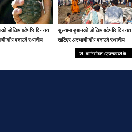
बानको जोखिम बढेपछि दिनरात
सुस्तामा डुबानको जोखिम बढेपछि दिनरात
यी बाँध बनाउदै स्थानीय
खटिएर अस्थायी बाँध बनाउदै स्थानीय
को–को निर्वाचित भए रास्वपाको केन्द्रीय सदस्य ? (मतपरिणामसहित)