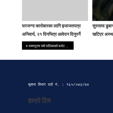
घरजग्गा कारोबारका लागि इजाजतपत्र
सुस्तामा डु
अनिवार्य, २१ दिनभित्र आवेदन दिनुपर्ने
खटिएर अस्था
Post navigation
भक्तपुरमा सबै पालिकाको बजेट सार्वजनिक
सूचना विभाग दर्ता‍ नं. : १६५/०७३/७४ 