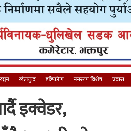
ञ्जन
खेलकुद
दृष्टिकोण
ननस्टप विशेष
प्रवास
र्दै इक्वेडर,