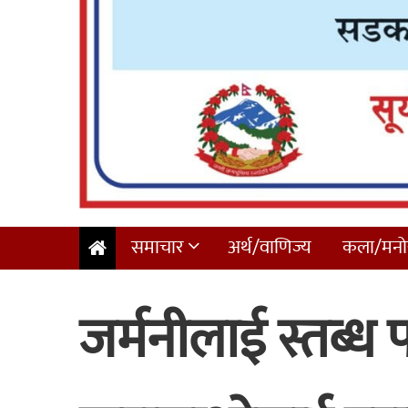
समाचार
अर्थ/वाणिज्य
कला/मनोर
जर्मनीलाई स्तब्ध पा