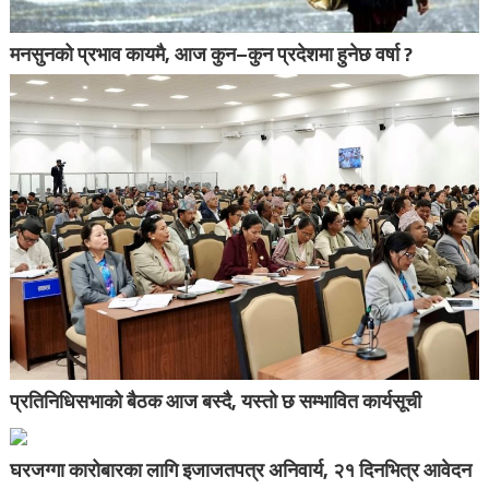
मनसुनको प्रभाव कायमै, आज कुन–कुन प्रदेशमा हुनेछ वर्षा ?
प्रतिनिधिसभाको बैठक आज बस्दै, यस्तो छ सम्भावित कार्यसूची
घरजग्गा कारोबारका लागि इजाजतपत्र अनिवार्य, २१ दिनभित्र आवेदन