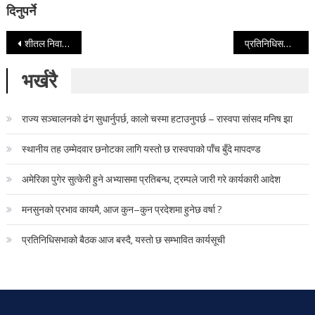
दिनुपर्ने
Post navigation
शीतल निवासमा राष्ट्रपति–सभामुख भेट, समसामयिक विषयमा छलफल
प्रतिनिधिसभाको शून्य समय: बाढी जोखिम, दलित हत्या र सुकुम्वासी विस्थापनबारे सांसदहरूको चिन्ता
भर्खरै
राज्य सञ्चालनको ढंग सुधार्नुपर्छ, कालो चस्मा हटाउनुपर्छ – रास्वपा सांसद मनिष झा
स्थानीय तह उम्मेदवार छनोटका लागि यस्तो छ रास्वपाको पाँच बुँदे मापदण्ड
अमेरिका पुगेर सुत्केरी हुने अभ्यासमा प्रतिबन्ध, ट्रम्पले जारी गरे कार्यकारी आदेश
मनसुनको प्रभाव कायमै, आज कुन–कुन प्रदेशमा हुनेछ वर्षा ?
प्रतिनिधिसभाको बैठक आज बस्दै, यस्तो छ सम्भावित कार्यसूची