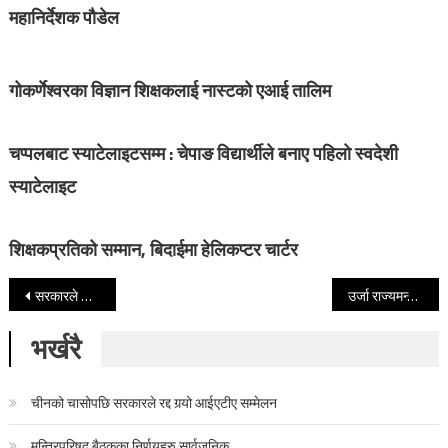
महानिर्देशक पौडेल
गोकर्णेश्वरका विज्ञान शिक्षकलाई नास्टको एआई तालिम
चप्पलबाट स्याटेलाइटसम्म : चेपाङ विद्यार्थीले बनाए पहिलो स्वदेशी
स्याटेलाइट
शिक्षकप्रतिको सम्मान, बिदाईमा हेलिकप्टर चार्टर
Post navigation
सरकारले शिक्षकको आवाज नसुन्नु दुःखद्, फास्टट्र्याकबाट विधेयक ल्याउन माओवादीको माग
उर्जा राज्यमन्त्री बर्खास्त
भर्खरै
चीनको चासोपछि सरकारले रद्द गर्‍यो आईएटीए सम्मेलन
मन्त्रिपरिषद् बैठकका निर्णयहरु सार्वजनिक