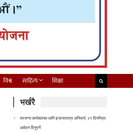
विश्व
साहित्य
शिक्षा
भर्खरै
घरजग्गा कारोबारका लागि इजाजतपत्र अनिवार्य, २१ दिनभित्र
आवेदन दिनुपर्ने