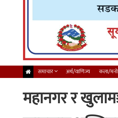
समाचार
अर्थ/वाणिज्य
कला/मनोर
महानगर र खुलामञ्च