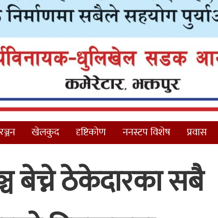
ञ्जन
खेलकुद
दृष्टिकोण
ननस्टप विशेष
प्रवास
 बेच्ने ठेकेदारका सबै