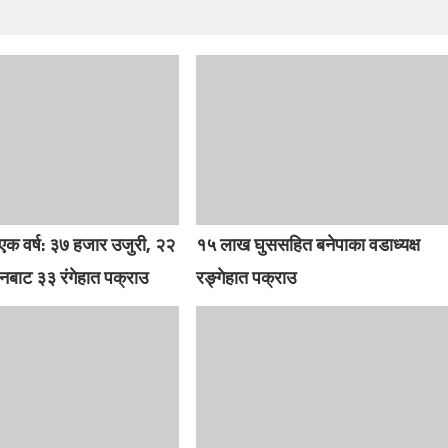
एक वर्ष: ३७ हजार उजुरी, २२
१५ लाख घुससहित बनेपाका वडाध्यक्ष
नबाट ३३ रंगेहात पक्राउ
रङ्गेहात पक्राउ