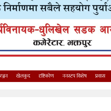
ञ्जन
खेलकुद
दृष्टिकोण
ननस्टप विशेष
प्रवास