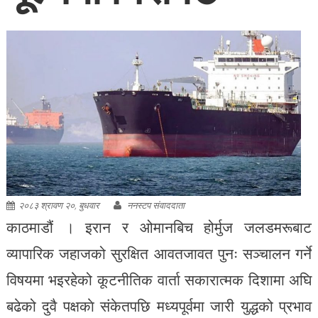
२०८३ श्रावण २०, बुधवार
ननस्टप संवाददाता
काठमाडौं । इरान र ओमानबिच होर्मुज जलडमरूबाट
व्यापारिक जहाजको सुरक्षित आवतजावत पुनः सञ्चालन गर्ने
विषयमा भइरहेको कूटनीतिक वार्ता सकारात्मक दिशामा अघि
बढेको दुवै पक्षकाे संकेतपछि मध्यपूर्वमा जारी युद्धको प्रभाव