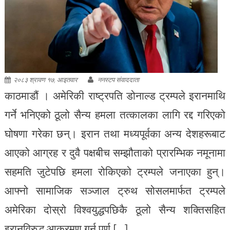
२०८३ श्रावण १७, आइतवार
ननस्टप संवाददाता
काठमाडौं । अमेरिकी राष्ट्रपति डोनाल्ड ट्रम्पले इरानमाथि
गर्ने भनिएको ठूलो सैन्य हमला तत्कालका लागि रद्द गरिएको
घोषणा गरेका छन्। इरान तथा मध्यपूर्वका अन्य देशहरूबाट
आएको आग्रह र दुवै पक्षबीच सम्झौताको प्रारम्भिक नमूनामा
सहमति जुटेपछि हमला रोकिएको ट्रम्पले जनाएका हुन्।
आफ्नो सामाजिक सञ्जाल ट्रुथ सोसलमार्फत ट्रम्पले
अमेरिका दोस्रो विश्वयुद्धपछिकै ठूलो सैन्य शक्तिसहित
इरानविरुद्ध आक्रमण गर्न पूर्ण […]