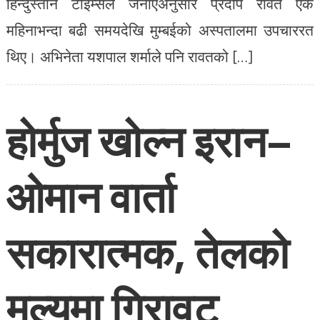
हिन्दुस्तान टाइम्सले जनाएअनुसार प्रदीप रावत एक
महिनाभन्दा बढी समयदेखि मुम्बईको अस्पतालमा उपचाररत
थिए। अभिनेता यशपाल शर्माले पनि रावतको […]
होर्मुज खोल्न इरान–
ओमान वार्ता
सकारात्मक, तेलको
मूल्यमा गिरावट