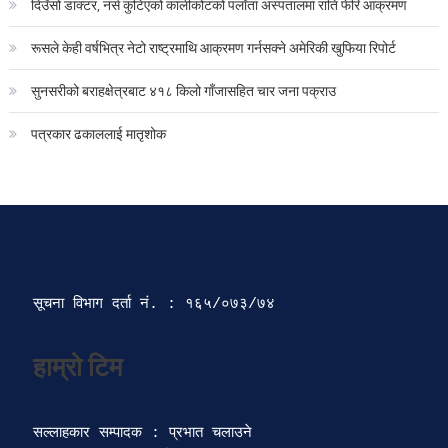
दिउँसो डाक्टर, नर्स कुटिएको कालीकोटको पलाँता अस्पतालमा राति फेरि आक्रमण
रूसले केही वर्षभित्र नेटो राष्ट्रमाथि आक्रमण गर्नसक्ने अमेरिकी खुफिया रिपोर्ट
सुनसरीको बराहक्षेत्रबाट ४१८ किलो गाँजासहित चार जना पक्राउ
पत्रकार ढकाललाई मातृशोक
सूचना विभाग दर्ता‍ नं. : १६५/०७३/७४ 
सल्लाहकार सम्पादक : प्रभात चलाउने
