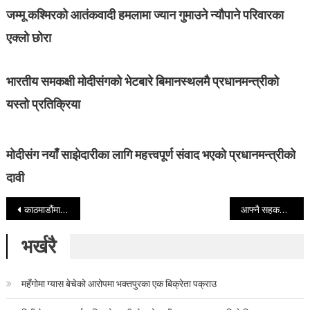
जम्मू कश्मिरको आतंकवादी हमलामा ज्यान गुमाउने न्यौपाने परिवारका
एक्लो छोरा
भारतीय समकक्षी मोदीसंगको भेटबारे बिमानस्थलमै प्रधानमन्त्रीको
यस्तो प्रतिक्रिया
मोदीसंग नयाँ साझेदारीका लागि महत्त्वपूर्ण संवाद भएको प्रधानमन्त्रीको
दावी
Post navigation
काठमाडौंमा हिट एक्सन डे
आफ्नै सहकर्मीको सिकार भएको महिला अधिकृतको आरोप
भर्खरै
महँगोमा ग्यास बेचेको आरोपमा भक्तपुरका एक बिक्रेता पक्राउ