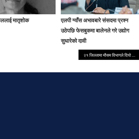
ाललाई मातृशोक
एलपी ग्याँस अभावबारे संसदमा प्रश्न
उठेपछि फेसबुकमा बालेनले गरे उद्योग
सुधारेको दावी
२१ जिल्लामा मौसम विभागले दियो हावाहुरीको चेतावनी