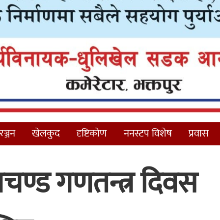
ञ्जन
खेलकुद
दृष्टिकोण
ननस्टप विशेष
प्रवास
रचण्ड गणतन्त्र दिवस