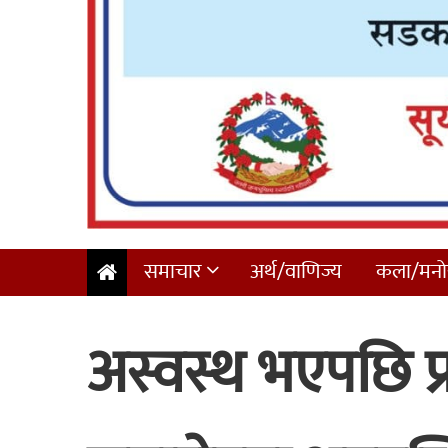
समाचार
अर्थ/वाणिज्य
कला/मनोर
अस्वस्थ भएपछि प्