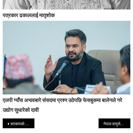
पत्रकार ढकाललाई मातृशोक
एलपी ग्याँस अभावबारे संसदमा प्रश्न उठेपछि फेसबुकमा बालेनले गरे
उद्योग सुधारेको दावी
Post navigation
सरकारको नीति तथा कार्यक्रममा नेकपाको १० बुँदे सुझाव
नेपाल वायुसेवा निगमको सञ्चालक सदस्यमा ५ जना नियुक्त, ७ दिनभित्र नियुक्ति लिन मन्त्रालयको आह्वान