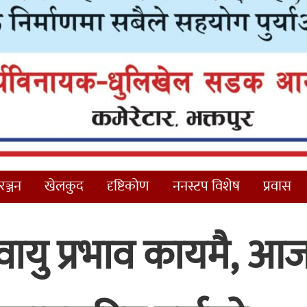
ञ्जन
खेलकुद
दृष्टिकोण
ननस्टप विशेष
प्रवास
 वायु प्रभाव कायमै, आ