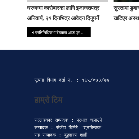
घरजग्गा कारोबारका लागि इजाजतपत्र
सुस्तामा डु
अनिवार्य, २१ दिनभित्र आवेदन दिनुपर्ने
खटिएर अस्था
Post navigation
प्रतिनिधिसभा बैठकमा आज प्रधानमन्त्रीले नीति तथा कार्यक्रममाथि उठेका प्रश्नको जवाफ दिने
सूचना विभाग दर्ता‍ नं. : १६५/०७३/७४ 
सल्लाहकार सम्पादक : प्रभात चलाउने

सम्पादक : संजीप घिमिरे 'शुभचिन्तक' 

सह सम्पादक : बुद्धशरण शाही
