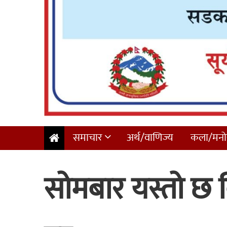
समाचार
अर्थ/वाणिज्य
कला/मनोर
सोमबार यस्तो छ व