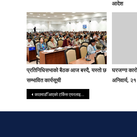
आदेश
प्रतिनिधिसभाको बैठक आज बस्दै, यस्तो छ
घरजग्गा कार
सम्भावित कार्यसूची
अनिवार्य, २१ 
Post navigation
काठमाडौँ आएको टर्किस एयरलाइन्सको जहाज ल्याण्ड गर्ने क्रममा आगो लाग्यो