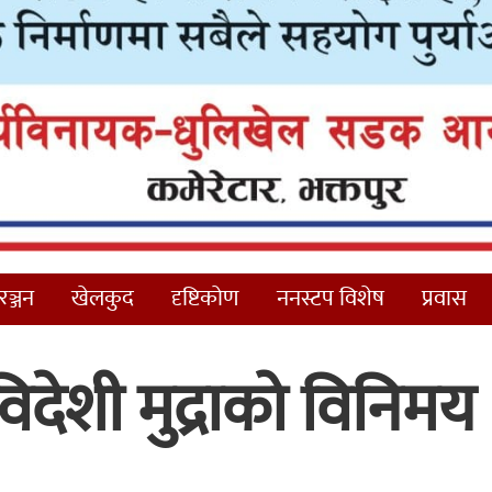
ञ्जन
खेलकुद
दृष्टिकोण
ननस्टप विशेष
प्रवास
िदेशी मुद्राको विनिमय