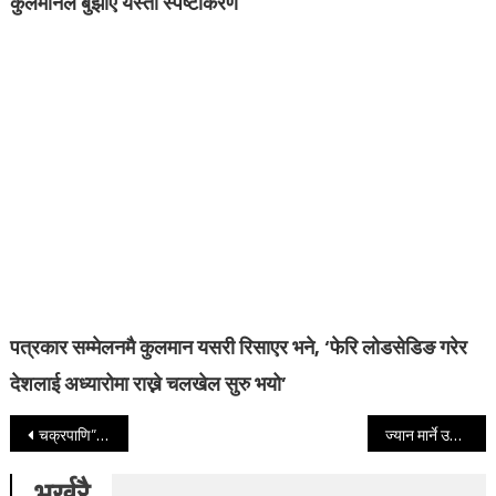
कुलमानले बुझाए यस्तो स्पष्टीकरण
पत्रकार सम्मेलनमै कुलमान यसरी रिसाएर भने, ‘फेरि लोडसेडिङ गरेर
देशलाई अध्यारोमा राख्ने चलखेल सुरु भयो’
Post navigation
चक्रपाणि” कथा प्रतियोगिताको नतिजा सार्वजनिक, उत्कृष्ट पाँच पुरस्कृत
ज्यान मार्ने उद्योगमा दीपक मनाङे दोषी ठहर
भर्खरै