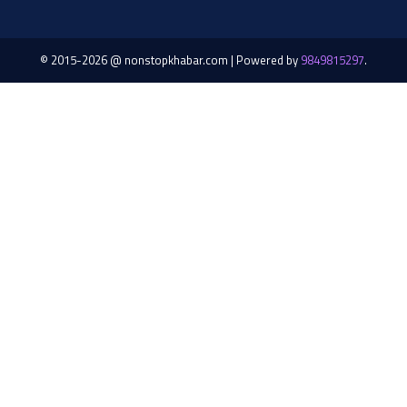
© 2015-2026 @ nonstopkhabar.com
|
Powered by
9849815297
.