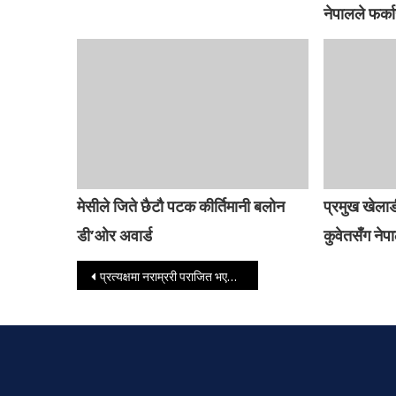
नेपालले फर्क
मेसीले जिते छैटौ पटक कीर्तिमानी बलोन
प्रमुख खेलाड
डी’ओर अवार्ड
कुवेतसँग ने
Post navigation
प्रत्यक्षमा नराम्ररी पराजित भएको कांग्रेस समानुपातिकमा पहिलो