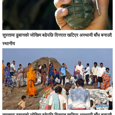
सुस्तामा डुबानको जोखिम बढेपछि दिनरात खटिएर अस्थायी बाँध बनाउदै
स्थानीय
सुस्तामा डुबानको जोखिम बढेपछि दिनरात खटिएर अस्थायी बाँध बनाउदै