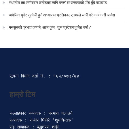
स्थानीय तह उम्मेदवार छनोटका लागि यस्तो छ रास्वपाको पाँच बुँदे मापदण्ड
अमेरिका पुगेर सुत्केरी हुने अभ्यासमा प्रतिबन्ध, ट्रम्पले जारी गरे कार्यकारी आदेश
मनसुनको प्रभाव कायमै, आज कुन–कुन प्रदेशमा हुनेछ वर्षा ?
सूचना विभाग दर्ता‍ नं. : १६५/०७३/७४ 
सल्लाहकार सम्पादक : प्रभात चलाउने

सम्पादक : संजीप घिमिरे 'शुभचिन्तक' 

सह सम्पादक : बुद्धशरण शाही
