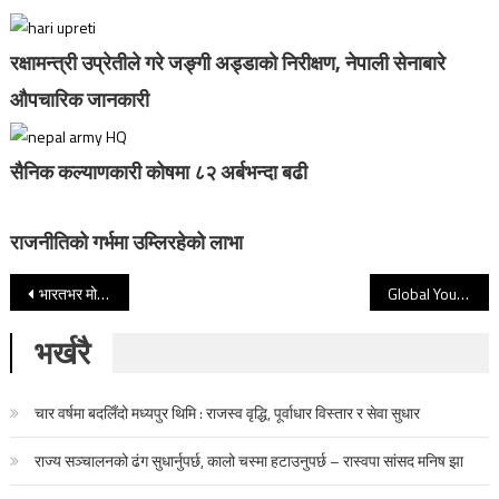
रक्षामन्त्री उप्रेतीले गरे जङ्गी अड्डाको निरीक्षण, नेपाली सेनाबारे
‍औपचारिक जानकारी
सैनिक कल्याणकारी कोषमा ८२ अर्बभन्दा बढी
राजनीतिको गर्भमा उम्लिरहेको लाभा
Post navigation
भारतभर मोदीको चर्चा, पश्चिम बंगालमा भने भाजपाकै धुरुन्धर नेता हराउने एक सुन्दरीको चर्चा
Global Youths and Citizens Led Simultaneous Peace Walk Events to Advocate International Support for Securing Peace through International Law
भर्खरै
चार वर्षमा बदलिँदो मध्यपुर थिमि : राजस्व वृद्धि, पूर्वाधार विस्तार र सेवा सुधार
राज्य सञ्चालनको ढंग सुधार्नुपर्छ, कालो चस्मा हटाउनुपर्छ – रास्वपा सांसद मनिष झा