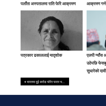
पलाँता अस्पतालमा राति फेरि आक्रमण
आक्रमण गर्नस
पत्रकार ढकाललाई मातृशोक
एलपी ग्याँस 
उठेपछि फेसबु
सुधारेको दावी
Post navigation
भारतमा दुई करोड चोरेर फरार भएका कालिकोटका शाही कोहलपुरमा पक्राउ