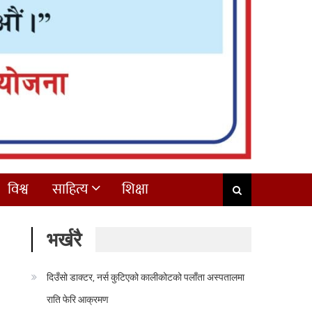
विश्व
साहित्य
शिक्षा
भर्खरै
दिउँसो डाक्टर, नर्स कुटिएको कालीकोटको पलाँता अस्पतालमा
राति फेरि आक्रमण