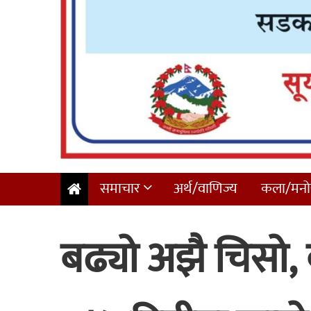
समाचार
अर्थ/वाणिज्य
कला/मनोर
बढ्यो अझै चिसो, 