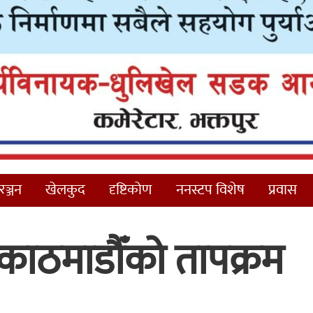
ञ्जन
खेलकुद
दृष्टिकोण
ननस्टप विशेष
प्रवास
काठमाडौँको तापक्रम