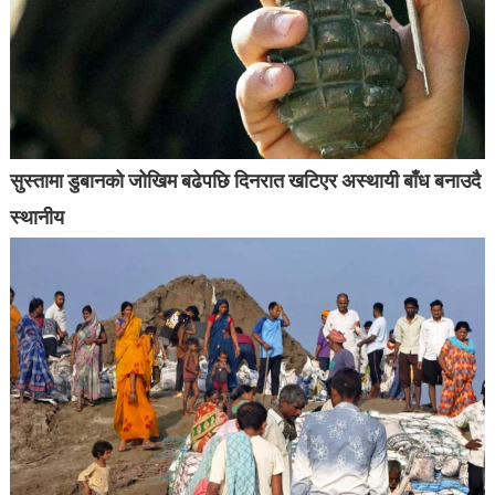
सुस्तामा डुबानको जोखिम बढेपछि दिनरात खटिएर अस्थायी बाँध बनाउदै
स्थानीय