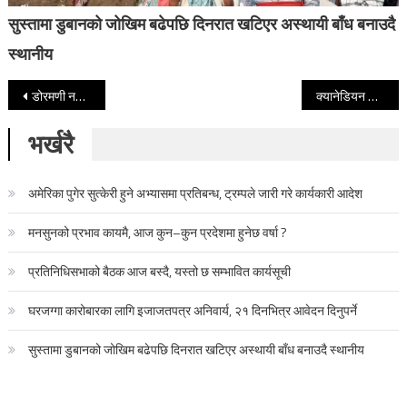
सुस्तामा डुबानको जोखिम बढेपछि दिनरात खटिएर अस्थायी बाँध बनाउदै
स्थानीय
Post navigation
डोरमणी नयाँ ज्ञानेन्द्र ! ज्ञानेन्द्र पारामा हप्काएपछि डोरमणीसँग चर्काचर्की परेको स्थापितको भनार्इ,
क्यानेडियन नागरिक विद्यालय बनाउन दाङका गाउँगाउँमा
भर्खरै
अमेरिका पुगेर सुत्केरी हुने अभ्यासमा प्रतिबन्ध, ट्रम्पले जारी गरे कार्यकारी आदेश
मनसुनको प्रभाव कायमै, आज कुन–कुन प्रदेशमा हुनेछ वर्षा ?
प्रतिनिधिसभाको बैठक आज बस्दै, यस्तो छ सम्भावित कार्यसूची
घरजग्गा कारोबारका लागि इजाजतपत्र अनिवार्य, २१ दिनभित्र आवेदन दिनुपर्ने
सुस्तामा डुबानको जोखिम बढेपछि दिनरात खटिएर अस्थायी बाँध बनाउदै स्थानीय