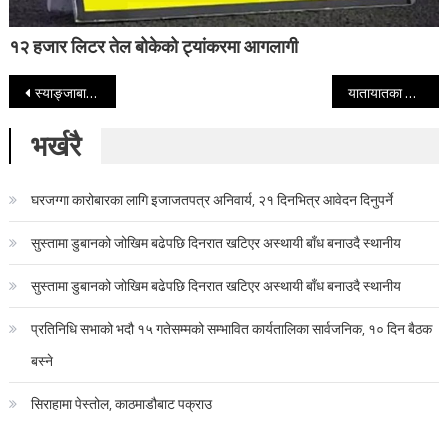
१२ हजार लिटर तेल बोकेको ट्यांकरमा आगलागी
Post navigation
स्याङ्जाबाट कर्णाली घुम्न गएका मेयर ग्याङफाइटमा परेर घाइते, टाउकोमा चार टाँका
यातायातका निर्देशकले पत्रकारसमक्ष यसरी माफी मागे (हेर्नुहोस् भिडियो)
भर्खरै
घरजग्गा कारोबारका लागि इजाजतपत्र अनिवार्य, २१ दिनभित्र आवेदन दिनुपर्ने
सुस्तामा डुबानको जोखिम बढेपछि दिनरात खटिएर अस्थायी बाँध बनाउदै स्थानीय
सुस्तामा डुबानको जोखिम बढेपछि दिनरात खटिएर अस्थायी बाँध बनाउदै स्थानीय
प्रतिनिधि सभाको भदौ १५ गतेसम्मको सम्भावित कार्यतालिका सार्वजनिक, १० दिन बैठक
बस्ने
सिराहामा पेस्तोल, काठमाडौबाट पक्राउ