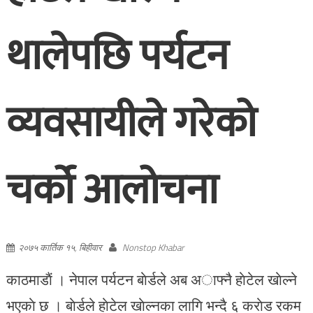
थालेपछि पर्यटन
व्यवसायीले गरेको
चर्को आलोचना
२०७५ कार्तिक १५, बिहीवार
Nonstop Khabar
काठमाडाैं । नेपाल पर्यटन बाेर्डले अब अाफ्नै हाेटेल खाेल्ने
भएकाे छ । बाेर्डले हाेटेल खाेल्नका लागि भन्दै ६ कराेड रकम