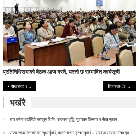
प्रतिनिधिसभाको बैठक आज बस्दै, यस्तो छ सम्भावित कार्यसूची
Post navigation
पोखराका ३३ वटै वडाबाट कर सङ्कलन शुरु
तिहारलार्इ लक्षित गर्दै सिटीसीमा तिहार धमाका मोबाइल मेला
भर्खरै
चार वर्षमा बदलिँदो मध्यपुर थिमि : राजस्व वृद्धि, पूर्वाधार विस्तार र सेवा सुधार
राज्य सञ्चालनको ढंग सुधार्नुपर्छ, कालो चस्मा हटाउनुपर्छ – रास्वपा सांसद मनिष झा