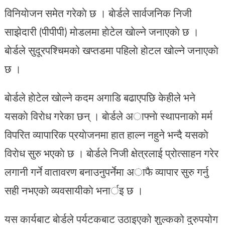
विनियाेजन समेत गरेकाे छ । बाेर्डले सार्वजनिक निजी
साझेदारी (पीपीपी) मोडलमा हाेटेल खाेल्ने जनाएकाे छ ।
बाेर्डले सुदूरपश्चिमको खप्तडमा पहिलाे होटल खोल्ने जनाएकाे
छ ।
बाेर्डले हाेटेल खाेल्ने कदम अगाडि बढाएपछि केहीले भने
यसकाे विराेध गरेका छन् । बाेर्डले अाफ्नाे स्थापनाकाे मर्म
विपरित व्यापारिक प्रयाेजनमा हात हाल्न नहुने भन्दै यसकाे
विराेध सुरु भएकाे छ । बाेर्डले निजी क्षेत्रलाई प्रोत्साहन गरेर
लगानी गर्ने वातावरण बनाउनुपर्नेमा अाफै व्यापार सुरु गर्नु
सही नभएकाे व्यवसायीकाे भनार्इ छ ।
यस कार्यबाट बाेर्डले पर्यटकबाट उठाइएको शुल्कको दुरुपयोग