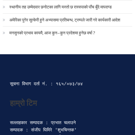
स्थानीय तह उम्मेदवार छनोटका लागि यस्तो छ रास्वपाको पाँच बुँदे मापदण्ड
अमेरिका पुगेर सुत्केरी हुने अभ्यासमा प्रतिबन्ध, ट्रम्पले जारी गरे कार्यकारी आदेश
मनसुनको प्रभाव कायमै, आज कुन–कुन प्रदेशमा हुनेछ वर्षा ?
सूचना विभाग दर्ता‍ नं. : १६५/०७३/७४ 
सल्लाहकार सम्पादक : प्रभात चलाउने

सम्पादक : संजीप घिमिरे 'शुभचिन्तक' 
