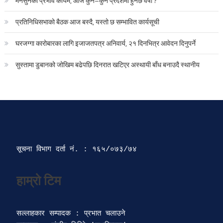
मनसुनको प्रभाव कायमै, आज कुन–कुन प्रदेशमा हुनेछ वर्षा ?
प्रतिनिधिसभाको बैठक आज बस्दै, यस्तो छ सम्भावित कार्यसूची
घरजग्गा कारोबारका लागि इजाजतपत्र अनिवार्य, २१ दिनभित्र आवेदन दिनुपर्ने
सुस्तामा डुबानको जोखिम बढेपछि दिनरात खटिएर अस्थायी बाँध बनाउदै स्थानीय
सूचना विभाग दर्ता‍ नं. : १६५/०७३/७४ 
सल्लाहकार सम्पादक : प्रभात चलाउने
