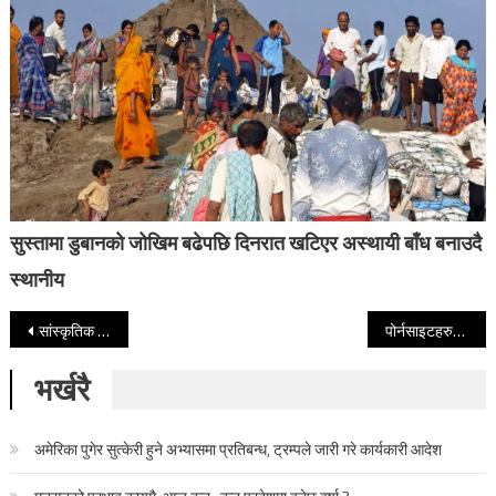
सुस्तामा डुबानको जोखिम बढेपछि दिनरात खटिएर अस्थायी बाँध बनाउदै
स्थानीय
Post navigation
सांस्कृतिक महत्वको आगम घर सङ्कटमा (विज्ञप्ति सहित)
पोर्नसाइटहरुमाथि सरकारले लगायो कडा प्रतिबन्ध, अब लुकेर हेर्नेमाथि निगरानी राखिने
भर्खरै
अमेरिका पुगेर सुत्केरी हुने अभ्यासमा प्रतिबन्ध, ट्रम्पले जारी गरे कार्यकारी आदेश