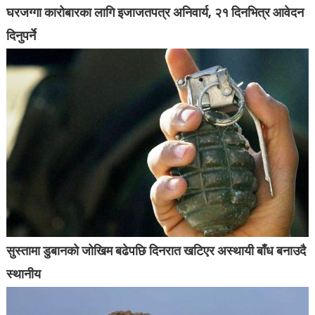
घरजग्गा कारोबारका लागि इजाजतपत्र अनिवार्य, २१ दिनभित्र आवेदन
दिनुपर्ने
सुस्तामा डुबानको जोखिम बढेपछि दिनरात खटिएर अस्थायी बाँध बनाउदै
स्थानीय