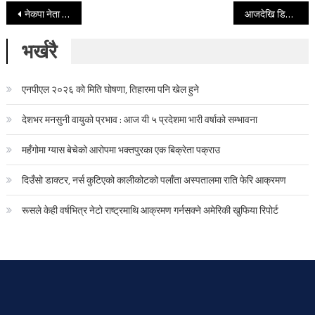
Post navigation
नेकपा नेता जीवन्त र गम्भीर रिहा, कार्यकर्ताले यसरी गरे स्वागत (फोटोफिचर)
आजदेखि डिभी अावेदन खुल्ला
भर्खरै
एनपीएल २०२६ को मिति घोषणा, तिहारमा पनि खेल हुने
देशभर मनसुनी वायुको प्रभाव : आज यी ५ प्रदेशमा भारी वर्षाको सम्भावना
महँगोमा ग्यास बेचेको आरोपमा भक्तपुरका एक बिक्रेता पक्राउ
दिउँसो डाक्टर, नर्स कुटिएको कालीकोटको पलाँता अस्पतालमा राति फेरि आक्रमण
रूसले केही वर्षभित्र नेटो राष्ट्रमाथि आक्रमण गर्नसक्ने अमेरिकी खुफिया रिपोर्ट