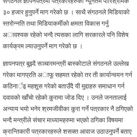
संगठनले ज्ञापनपत्रमा पत्रकारहरुकाे न्यूनतम पारिश्रमिक
३० हजार हुनुपर्ने माग गरेकाे छ । साथै संगठनले मिडियाकाे
स्तराेन्नति तथा मिडियाकर्मीकाे क्षमता विकास गर्नु
अावश्यक रहेकाे भन्दै त्यसका लागि सरकारले पनि विशेष
कार्यक्रम ल्याउनुपर्ने माग गरेकाे छ ।
ज्ञापनपत्र बुझ्दै सञ्चारमन्त्री बास्काेटाले संगठनले उल्लेख
गरेका मागप्रति अाफू सहमत रहेकाे तर ती कार्यान्वयन गर्न
कठिनार्इ महशुस गरेकाे बताउँदै यी मुद्दाहरु समाधान गर्न
दवावकाे खाँचाे रहेकाे कुरामा जाेड दिए । उनले जनतालाई
अन्याय भयो भनेर श्रमजीवीका कुरा गर्ने पत्रकार नै ठगिएको
भन्दै मन्त्रीले संचार माध्यामहरुमा भएको ठगिका विषयमा
क्रान्तिकारी पत्रकारहरुले शसक्त आवाज उठाउनुपर्ने बताए