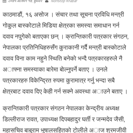
२०७५ आश्विन १७, बुधवार
Nonstop Khabar
काठमाडाैं, १६ असोज । संचार तथा सूचना प्रविधि मन्त्री
गोकुल बास्कोटाले मिडिया क्षेत्रका समस्या समाधान गर्न
दवाव नपुगेकाे बताएका छन् । क्रान्तिकारी पत्रकार संगठन,
नेपालका प्रतिनिधिहरुसँग कुराकानी गर्दै मन्त्री बास्काेटाले
दवाव विना काम नहुने स्थिति बनेकाे भन्दै पत्रकारहरुले नै
अाफ्ना समस्याका बारेमा बाेल्नुपर्ने बताए । उनले
पत्रकारहरु विकेन्द्रित रुपमा कुरामात्र गर्नु भन्दा सबै
क्षेत्रबाट दवाव दिए केही गर्न सक्ने अवस्था अाउने बताए ।
क्रान्तिकारी पत्रकार संगठन नेपालका केन्द्रीय अध्यक्ष
डिल्लीराज रावत, उपाध्यक्ष दिपबहादुर घर्ती र जन्मदेव जैसी,
महासचिव बाबुराम भुषालसहितकाे टाेलीले अाज श्रमजीवी