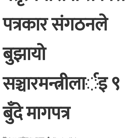
पत्रकार संगठनले
बुझायो
सञ्चारमन्त्रीलार्इ ९
बुँदे मागपत्र