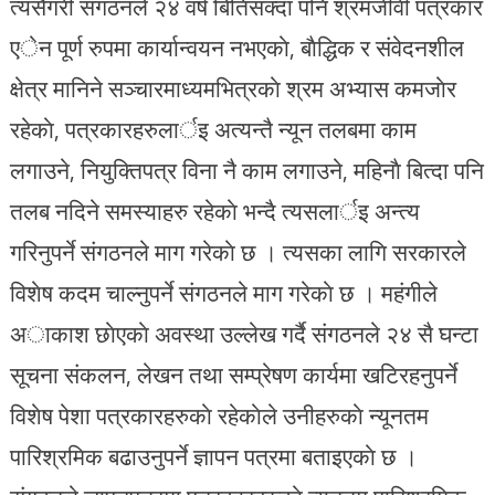
त्यसैगरी संगठनले २४ वर्ष बितिसक्दा पनि श्रमजीवी पत्रकार
एेन पूर्ण रुपमा कार्यान्वयन नभएकाे, बाैद्धिक र संवेदनशील
क्षेत्र मानिने सञ्चारमाध्यमभित्रकाे श्रम अभ्यास कमजाेर
रहेकाे, पत्रकारहरुलार्इ अत्यन्तै न्यून तलबमा काम
लगाउने, नियुक्तिपत्र विना नै काम लगाउने, महिनाै बित्दा पनि
तलब नदिने समस्याहरु रहेकाे भन्दै त्यसलार्इ अन्त्य
गरिनुपर्ने संगठनले माग गरेकाे छ । त्यसका लागि सरकारले
विशेष कदम चाल्नुपर्ने संगठनले माग गरेकाे छ । महंगीले
अाकाश छाेएकाे अवस्था उल्लेख गर्दै संगठनले २४ सै घन्टा
सूचना संकलन, लेखन तथा सम्प्रेषण कार्यमा खटिरहनुपर्ने
विशेष पेशा पत्रकारहरुकाे रहेकाेले उनीहरुकाे न्यूनतम
पारिश्रमिक बढाउनुपर्ने ज्ञापन पत्रमा बताइएकाे छ ।