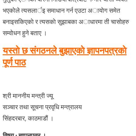
भएकाेले त्यसलार्इ समाधान गर्न एउटा अायाेग समेत
बनाइसकिएकाे र त्यसकाे सुझाबका अाधारमा ती चासाेहरु
सम्वाेधन हुने बताए ।
यस्ताे छ संगठनले बुझाएकाे ज्ञापनपत्रकाे
पूर्ण पाठ
श्री माननीय मन्त्री ज्यू
सञ्चार तथा सूचना प्रवृधि मन्त्रालय
सिंहदरबार, काठमाडौं ।
विषय : ज्ञापनपत्र ।