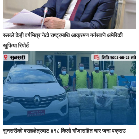
रूसले केही वर्षभित्र नेटो राष्ट्रमाथि आक्रमण गर्नसक्ने अमेरिकी
खुफिया रिपोर्ट
सुनसरीको बराहक्षेत्रबाट ४१८ किलो गाँजासहित चार जना पक्राउ