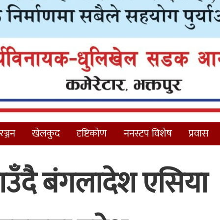
ञ्जन
खेलकुद
दृष्टिकोण
ननस्टप विशेष
प्रवास
उँदै बंगलादेश एसिया