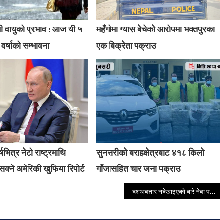
ी वायुको प्रभाव : आज यी ५
महँगोमा ग्यास बेचेको आरोपमा भक्तपुरका
 वर्षाको सम्भावना
एक बिक्रेता पक्राउ
षभित्र नेटो राष्ट्रमाथि
सुनसरीको बराहक्षेत्रबाट ४१८ किलो
क्ने अमेरिकी खुफिया रिपोर्ट
गाँजासहित चार जना पक्राउ
दशअवतार नदेखाइएकाे बारे नेवा पत्रकार समुहको चासो