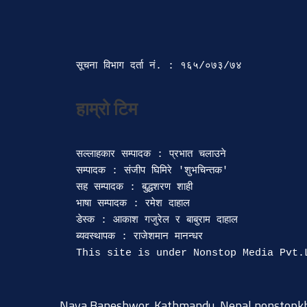
सूचना विभाग दर्ता‍ नं. : १६५/०७३/७४ 
सल्लाहकार सम्पादक : प्रभात चलाउने

सम्पादक : संजीप घिमिरे 'शुभचिन्तक' 

सह सम्पादक : बुद्धशरण शाही

भाषा सम्पादक : रमेश दाहाल 

डेस्क : आकाश गजुरेल र बाबुराम दाहाल

ब्यवस्थापक : राजेशमान मानन्धर 

Naya Baneshwor, Kathmandu, Nepal
nonstopk