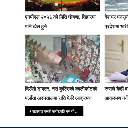
एनपीएल २०२६ को मिति घोषणा, तिहारमा
देशभर मनसुन
पनि खेल हुने
प्रदेशमा भारी
दिउँसो डाक्टर, नर्स कुटिएको कालीकोटको
रूसले केही वर्
पलाँता अस्पतालमा राति फेरि आक्रमण
आक्रमण गर्नस
Post navigation
रातारात यसरी करोडपति बने यी उपसचिव, नगद भेटेपछि छक्कै पर्‍यो अख्तियार