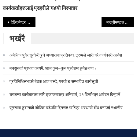
कार्यकर्ताहरुलाई प्रहरीले ग¥यो गिरफ्तार
Post navigation
हेलिकोप्टर दुर्घटनाका मृतकको शव काठमाडौ ल्याइँदै
मन्त्रीमण्डल हेरफेरको विषयलाई लिएर ओली–प्रचण्डबीच नै मतभेद
भर्खरै
अमेरिका पुगेर सुत्केरी हुने अभ्यासमा प्रतिबन्ध, ट्रम्पले जारी गरे कार्यकारी आदेश
मनसुनको प्रभाव कायमै, आज कुन–कुन प्रदेशमा हुनेछ वर्षा ?
प्रतिनिधिसभाको बैठक आज बस्दै, यस्तो छ सम्भावित कार्यसूची
घरजग्गा कारोबारका लागि इजाजतपत्र अनिवार्य, २१ दिनभित्र आवेदन दिनुपर्ने
सुस्तामा डुबानको जोखिम बढेपछि दिनरात खटिएर अस्थायी बाँध बनाउदै स्थानीय