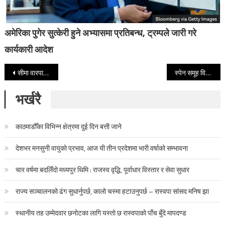
अमेरिका पुगेर सुत्केरी हुने अभ्यासमा प्रतिबन्ध, ट्रम्पले जारी गरे
कार्यकारी आदेश
Post navigation
सीमा वारपार लागूऔषधको संगठित सञ्जाल नियन्त्रणमा सरकारी प्रतिवद्धता
स्पेन समूह विजेता, केप भर्डे उपविजेता बन्दै पहिलो पटक अन्तिम ३२ मा, उरुग्वे र साउदी बाहिरिए
भर्खरै
काठमाडौँका विभिन्न क्षेत्रमा दुई दिन बत्ती जाने
देशभर मनसुनी वायुको प्रभाव, आज यी तीन प्रदेशमा भारी वर्षाको सम्भावना
चार वर्षमा बदलिँदो मध्यपुर थिमि : राजस्व वृद्धि, पूर्वाधार विस्तार र सेवा सुधार
राज्य सञ्चालनको ढंग सुधार्नुपर्छ, कालो चस्मा हटाउनुपर्छ – रास्वपा सांसद मनिष झा
स्थानीय तह उम्मेदवार छनोटका लागि यस्तो छ रास्वपाको पाँच बुँदे मापदण्ड