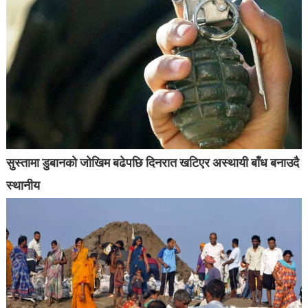
सुस्तामा डुबानको जोखिम बढेपछि दिनरात खटिएर अस्थायी बाँध बनाउदै
स्थानीय