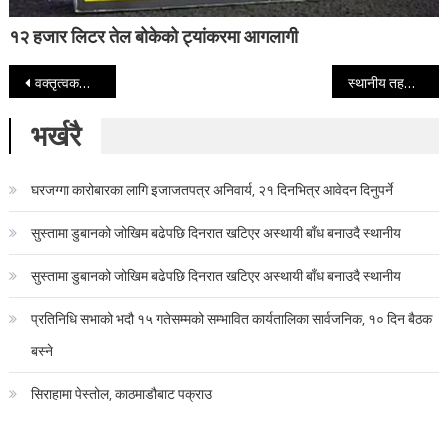
१२ हजार लिटर तेल बोकेको ट्यांकरमा आगलागी
Post navigation
वक्तृत्वकला र निबन्ध प्रतियोगिताका विजेतालाई पाकिस्तानी दूतावासको पुरस्कार
स्थानीय तहमा जनप्रतिनिधि र कर्मचारीबिचको द्वन्द्व समाधान गर्न उच्चस्तरीय समिति गठन
भर्खरै
घरजग्गा कारोबारका लागि इजाजतपत्र अनिवार्य, २१ दिनभित्र आवेदन दिनुपर्ने
सुस्तामा डुबानको जोखिम बढेपछि दिनरात खटिएर अस्थायी बाँध बनाउदै स्थानीय
सुस्तामा डुबानको जोखिम बढेपछि दिनरात खटिएर अस्थायी बाँध बनाउदै स्थानीय
प्रतिनिधि सभाको भदौ १५ गतेसम्मको सम्भावित कार्यतालिका सार्वजनिक, १० दिन बैठक
बस्ने
सिराहामा पेस्तोल, काठमाडौबाट पक्राउ