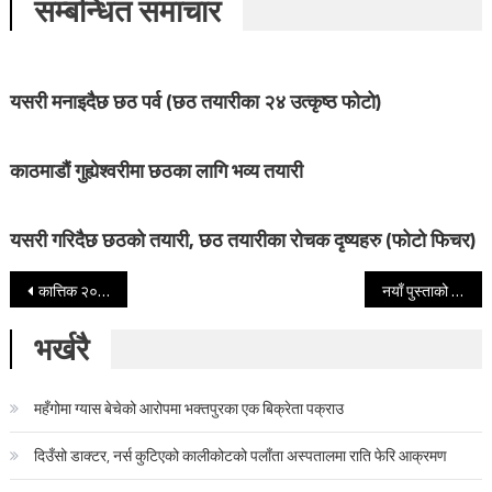
सम्बन्धित समाचार
यसरी मनाइदैछ छठ पर्व (छठ तयारीका २४ उत्कृष्ठ फोटो)
काठमाडौं गुह्येश्वरीमा छठका लागि भव्य तयारी
यसरी गरिदैछ छठको तयारी, छठ तयारीका रोचक दृष्यहरु (फोटो फिचर)
Post navigation
कात्तिक २० मा विप्लवले शक्ति प्रदर्शन गर्ने
नयाँ पुस्ताको हुरीले शासक दलहरूलाई दुई दिनमै उडाइदियो : मेयर प्रजापति
भर्खरै
महँगोमा ग्यास बेचेको आरोपमा भक्तपुरका एक बिक्रेता पक्राउ
दिउँसो डाक्टर, नर्स कुटिएको कालीकोटको पलाँता अस्पतालमा राति फेरि आक्रमण