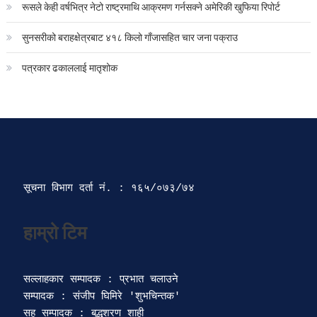
रूसले केही वर्षभित्र नेटो राष्ट्रमाथि आक्रमण गर्नसक्ने अमेरिकी खुफिया रिपोर्ट
सुनसरीको बराहक्षेत्रबाट ४१८ किलो गाँजासहित चार जना पक्राउ
पत्रकार ढकाललाई मातृशोक
सूचना विभाग दर्ता‍ नं. : १६५/०७३/७४ 
सल्लाहकार सम्पादक : प्रभात चलाउने

सम्पादक : संजीप घिमिरे 'शुभचिन्तक' 

सह सम्पादक : बुद्धशरण शाही
