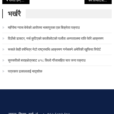
Post navigation
यस्ता छन् हनुमान ढोका क्षेत्रका जीवन्त संग्रहालय
बम विष्फोटबाट आठ जना घाइते, कालि
भर्खरै
महँगोमा ग्यास बेचेको आरोपमा भक्तपुरका एक बिक्रेता पक्राउ
दिउँसो डाक्टर, नर्स कुटिएको कालीकोटको पलाँता अस्पतालमा राति फेरि आक्रमण
रूसले केही वर्षभित्र नेटो राष्ट्रमाथि आक्रमण गर्नसक्ने अमेरिकी खुफिया रिपोर्ट
सुनसरीको बराहक्षेत्रबाट ४१८ किलो गाँजासहित चार जना पक्राउ
पत्रकार ढकाललाई मातृशोक