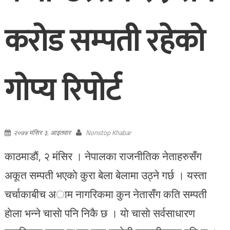
करोड सम्पती रहेको
गोप्य रिपोर्ट
२०७४ मंसिर ३, आइतवार
Nonstop Khabar
काठमाडाैं, २ मंसिर । नेपालका राजनीतिक नेताहरुसँग
अकूत सम्पती भएकाे कुरा बेला बेलामा उठ्ने गर्छ । यस्ता
चर्चाकाबीच अाम नागरिकमा कुन नेतासँग कति सम्पती
हाेला भन्ने चासाे पनि निकै छ । याे चासाे सर्वसाधारण