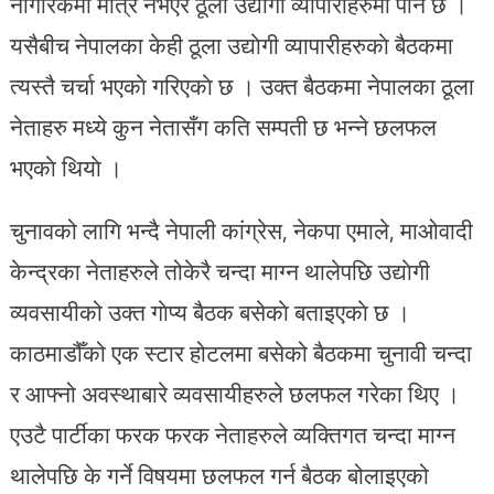
नागरिकमा मात्र नभएर ठूला उद्याेगी व्यापारीहरुमा पनि छ ।
यसैबीच नेपालका केही ठूला उद्याेगी व्यापारीहरुकाे बैठकमा
त्यस्तै चर्चा भएकाे गरिएकाे छ । उक्त बैठकमा नेपालका ठूला
नेताहरु मध्ये कुन नेतासँग कति सम्पती छ भन्ने छलफल
भएकाे थियाे ।
चुनावको लागि भन्दै नेपाली कांग्रेस, नेकपा एमाले, माओवादी
केन्द्रका नेताहरुले तोकेरै चन्दा माग्न थालेपछि उद्याेगी
व्यवसायीको उक्त गाेप्य बैठक बसेकाे बताइएकाे छ ।
काठमाडौँको एक स्टार होटलमा बसेको बैठकमा चुनावी चन्दा
र आफ्नो अवस्थाबारे व्यवसायीहरुले छलफल गरेका थिए ।
एउटै पार्टीका फरक फरक नेताहरुले व्यक्तिगत चन्दा माग्न
थालेपछि के गर्ने विषयमा छलफल गर्न बैठक बोलाइएको