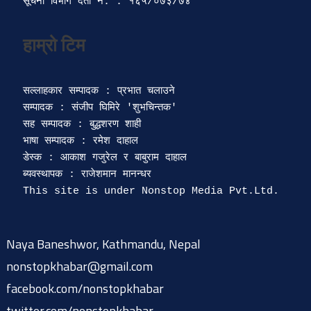
सूचना विभाग दर्ता‍ नं. : १६५/०७३/७४ 
सल्लाहकार सम्पादक : प्रभात चलाउने

सम्पादक : संजीप घिमिरे 'शुभचिन्तक' 

सह सम्पादक : बुद्धशरण शाही

भाषा सम्पादक : रमेश दाहाल 

डेस्क : आकाश गजुरेल र बाबुराम दाहाल

ब्यवस्थापक : राजेशमान मानन्धर 

Naya Baneshwor, Kathmandu, Nepal
nonstopkhabar@gmail.com
facebook.com/nonstopkhabar
twitter.com/nonstopkhabar