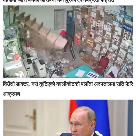
दिउँसो डाक्टर, नर्स कुटिएको कालीकोटको पलाँता अस्पतालमा राति फेरि
आक्रमण