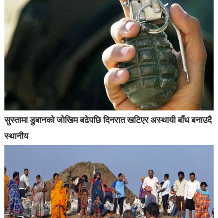
सुस्तामा डुबानको जोखिम बढेपछि दिनरात खटिएर अस्थायी बाँध बनाउदै
स्थानीय