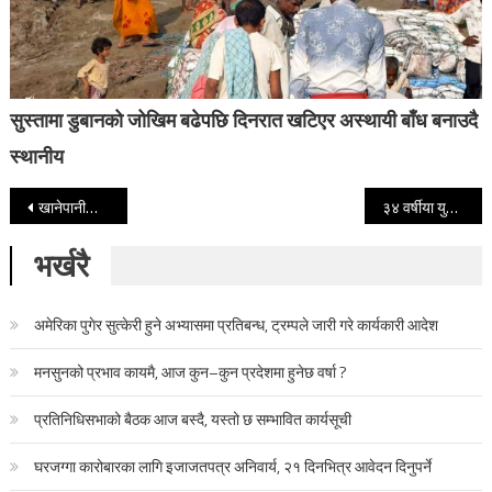
सुस्तामा डुबानको जोखिम बढेपछि दिनरात खटिएर अस्थायी बाँध बनाउदै
स्थानीय
Post navigation
खानेपानीको ट्यांकीमा एक किशोर मृत फेला
३४ वर्षीया युवती बनिन् फिनल्याण्डको प्रधानमन्त्री
भर्खरै
अमेरिका पुगेर सुत्केरी हुने अभ्यासमा प्रतिबन्ध, ट्रम्पले जारी गरे कार्यकारी आदेश
मनसुनको प्रभाव कायमै, आज कुन–कुन प्रदेशमा हुनेछ वर्षा ?
प्रतिनिधिसभाको बैठक आज बस्दै, यस्तो छ सम्भावित कार्यसूची
घरजग्गा कारोबारका लागि इजाजतपत्र अनिवार्य, २१ दिनभित्र आवेदन दिनुपर्ने