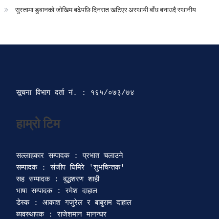
सुस्तामा डुबानको जोखिम बढेपछि दिनरात खटिएर अस्थायी बाँध बनाउदै स्थानीय
सूचना विभाग दर्ता‍ नं. : १६५/०७३/७४ 
सल्लाहकार सम्पादक : प्रभात चलाउने

सम्पादक : संजीप घिमिरे 'शुभचिन्तक' 

सह सम्पादक : बुद्धशरण शाही

भाषा सम्पादक : रमेश दाहाल 

डेस्क : आकाश गजुरेल र बाबुराम दाहाल

ब्यवस्थापक : राजेशमान मानन्धर 
