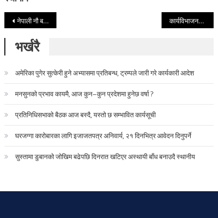
Post navigation
नेपाली नौ बक्सर फाइनलमा (भिडियो सहित)
कार्यविभाजनपछि प्रचण्डको योजना तिव्र, ल्याउँदैछन् ६ महिने कार्यक्रम
भर्खरै
अमेरिका पुगेर सुत्केरी हुने अभ्यासमा प्रतिबन्ध, ट्रम्पले जारी गरे कार्यकारी आदेश
मनसुनको प्रभाव कायमै, आज कुन–कुन प्रदेशमा हुनेछ वर्षा ?
प्रतिनिधिसभाको बैठक आज बस्दै, यस्तो छ सम्भावित कार्यसूची
घरजग्गा कारोबारका लागि इजाजतपत्र अनिवार्य, २१ दिनभित्र आवेदन दिनुपर्ने
सुस्तामा डुबानको जोखिम बढेपछि दिनरात खटिएर अस्थायी बाँध बनाउदै स्थानीय