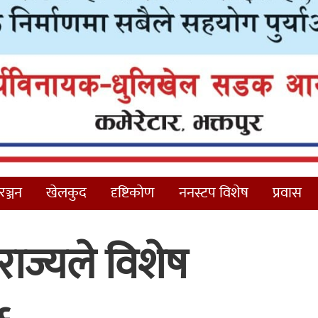
ञ्जन
खेलकुद
दृष्टिकोण
ननस्टप विशेष
प्रवास
राज्यले विशेष