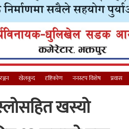
ञ्जन
खेलकुद
दृष्टिकोण
ननस्टप विशेष
प्रवास
्लोसहित खस्यो