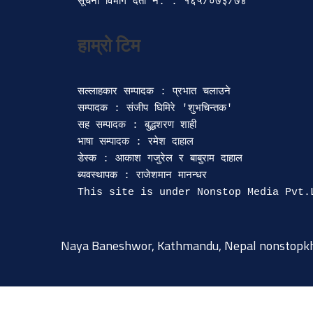
सूचना विभाग दर्ता‍ नं. : १६५/०७३/७४ 
सल्लाहकार सम्पादक : प्रभात चलाउने

सम्पादक : संजीप घिमिरे 'शुभचिन्तक' 

सह सम्पादक : बुद्धशरण शाही

भाषा सम्पादक : रमेश दाहाल 

डेस्क : आकाश गजुरेल र बाबुराम दाहाल

ब्यवस्थापक : राजेशमान मानन्धर 

Naya Baneshwor, Kathmandu, Nepal
nonstopk
© 2015-2026 @ nonstopkhabar.com
|
Powered by
9849815297
.