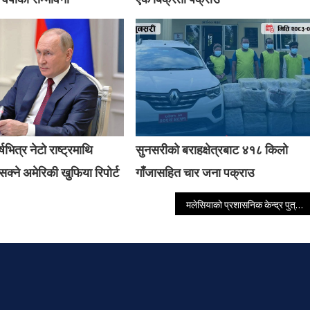
षभित्र नेटो राष्ट्रमाथि
सुनसरीको बराहक्षेत्रबाट ४१८ किलो
क्ने अमेरिकी खुफिया रिपोर्ट
गाँजासहित चार जना पक्राउ
मलेसियाको प्रशासनिक केन्द्र पुत्रजयामा एकाबिहानै लुटिए नेपाली युवा