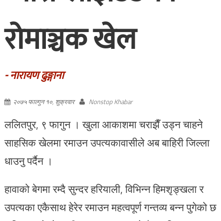
रोमाञ्चक खेल
- नारायण ढुङ्गाना
२०७५ फाल्गुन १०, शुक्रवार
Nonstop Khabar
ललितपुर, ९ फागुन । खुला आकाशमा चराझैँ उड्न चाहने
साहसिक खेलमा रमाउन उपत्यकावासीले अब बाहिरी जिल्ला
धाउनु पर्दैन ।
हावाको बेगमा रम्दै सुन्दर हरियाली, विभिन्न हिमशृङ्खला र
उपत्यका एकैसाथ हेरेर रमाउन महत्वपूर्ण गन्तव्य बन्न पुगेको छ