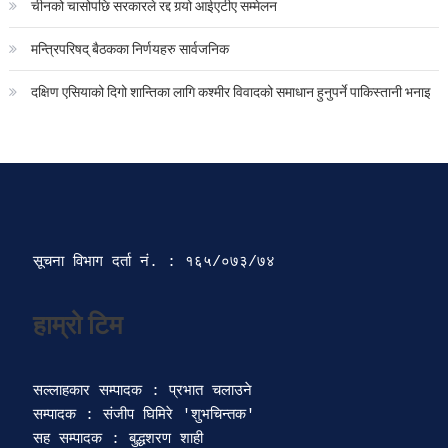
चीनको चासोपछि सरकारले रद्द गर्‍यो आईएटीए सम्मेलन
मन्त्रिपरिषद् बैठकका निर्णयहरु सार्वजनिक
दक्षिण एसियाको दिगो शान्तिका लागि कश्मीर विवादको समाधान हुनुपर्ने पाकिस्तानी भनाइ
सूचना विभाग दर्ता‍ नं. : १६५/०७३/७४ 
सल्लाहकार सम्पादक : प्रभात चलाउने

सम्पादक : संजीप घिमिरे 'शुभचिन्तक' 

सह सम्पादक : बुद्धशरण शाही
