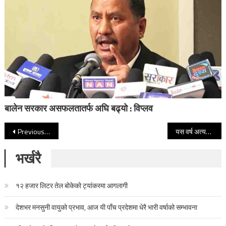
बालेन सरकार असफलतातर्फ अघि बढ्यो : विप्लव
Post navigation
Previous Post
यस वर्ष अत्यधिक हिमपात, हुम्लामा फेरि हिमपात
भर्खरै
१२ हजार लिटर तेल बोकेको ट्यांकरमा आगलागी
देशभर मनसुनी वायुको प्रभाव, आज यी पाँच प्रदेशमा धेरै भारी वर्षाको सम्भावना