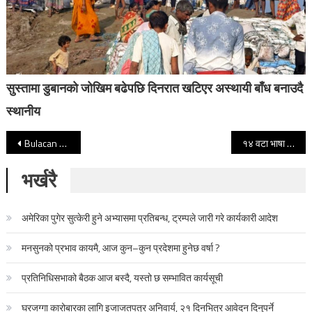
सुस्तामा डुबानको जोखिम बढेपछि दिनरात खटिएर अस्थायी बाँध बनाउदै
स्थानीय
Post navigation
Bulacan Press Club signs MoU with international peace NGO for ‘Peace Journalism’
१४ वटा भाषा जान्ने चरोको रोचक कथा
भर्खरै
अमेरिका पुगेर सुत्केरी हुने अभ्यासमा प्रतिबन्ध, ट्रम्पले जारी गरे कार्यकारी आदेश
मनसुनको प्रभाव कायमै, आज कुन–कुन प्रदेशमा हुनेछ वर्षा ?
प्रतिनिधिसभाको बैठक आज बस्दै, यस्तो छ सम्भावित कार्यसूची
घरजग्गा कारोबारका लागि इजाजतपत्र अनिवार्य, २१ दिनभित्र आवेदन दिनुपर्ने