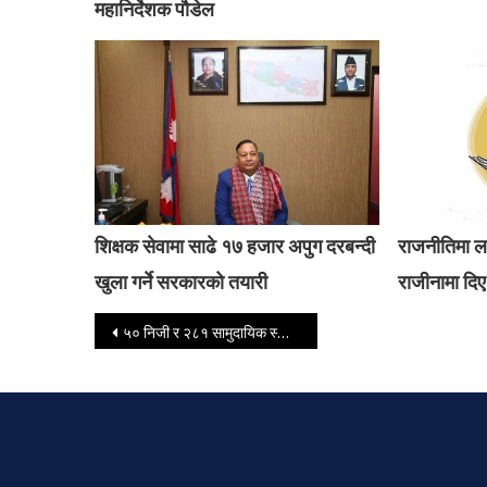
महानिर्देशक पौडेल
शिक्षक सेवामा साढे १७ हजार अपुग दरबन्दी
राजनीतिमा ल
खुला गर्ने सरकारको तयारी
राजीनामा दिए
Post navigation
५० निजी र २८१ सामुदायिक स्कूलको नतिजा शुन्य