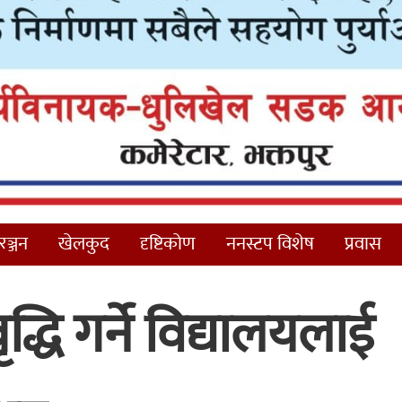
ञ्जन
खेलकुद
दृष्टिकोण
ननस्टप विशेष
प्रवास
्धि गर्ने विद्यालयलाई