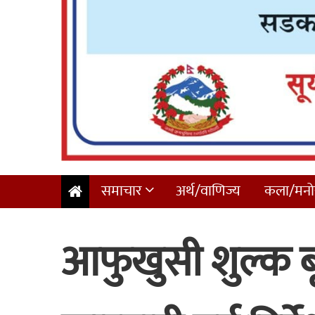
समाचार
अर्थ/वाणिज्य
कला/मनोर
आफुखुसी शुल्क बृद