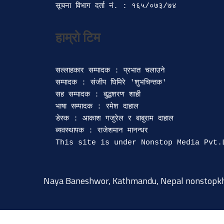
सूचना विभाग दर्ता‍ नं. : १६५/०७३/७४ 
सल्लाहकार सम्पादक : प्रभात चलाउने

सम्पादक : संजीप घिमिरे 'शुभचिन्तक' 

सह सम्पादक : बुद्धशरण शाही

भाषा सम्पादक : रमेश दाहाल 

डेस्क : आकाश गजुरेल र बाबुराम दाहाल

ब्यवस्थापक : राजेशमान मानन्धर 

Naya Baneshwor, Kathmandu, Nepal
nonstopk
© 2015-2026 @ nonstopkhabar.com
|
Powered by
9849815297
.