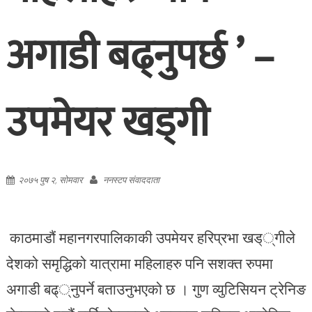
अगाडी बढ्नुपर्छ ’ –
उपमेयर खड्गी
२०७५ पुष २, सोमवार
ननस्टप संवाददाता
काठमाडौं महानगरपालिकाकी उपमेयर हरिप्रभा खड््गीले
देशको समृद्धिको यात्रामा महिलाहरु पनि सशक्त रुपमा
अगाडी बढ््नुपर्ने बताउनुभएको छ । गुण व्युटिसियन ट्रेनिङ