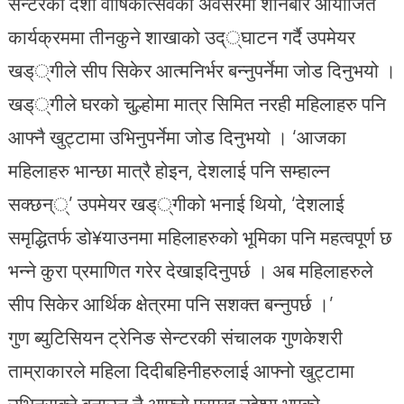
सेन्टरको दशौं वार्षिकोत्सवको अवसरमा शनिबार आयोजित
कार्यक्रममा तीनकुने शाखाको उद््घाटन गर्दै उपमेयर
खड््गीले सीप सिकेर आत्मनिर्भर बन्नुपर्नेमा जोड दिनुभयो ।
खड््गीले घरको चुल्होमा मात्र सिमित नरही महिलाहरु पनि
आफ्नै खुट्टामा उभिनुपर्नेमा जोड दिनुभयो । ‘आजका
महिलाहरु भान्छा मात्रै होइन, देशलाई पनि सम्हाल्न
सक्छन््’ उपमेयर खड््गीको भनाई थियो, ‘देशलाई
समृद्धितर्फ डो¥याउनमा महिलाहरुको भूमिका पनि महत्वपूर्ण छ
भन्ने कुरा प्रमाणित गरेर देखाइदिनुपर्छ । अब महिलाहरुले
सीप सिकेर आर्थिक क्षेत्रमा पनि सशक्त बन्नुपर्छ ।’
गुण ब्युटिसियन ट्रेनिङ सेन्टरकी संचालक गुणकेशरी
ताम्राकारले महिला दिदीबहिनीहरुलाई आफ्नो खुट्टामा
उभिनसक्ने बनाउनु नै आफ्नो प्रमुख उद्देश्य भएको