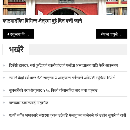
काठमाडौँका विभिन्न क्षेत्रमा दुई दिन बत्ती जाने
Post navigation
स्कूलमा नि:शुल्क खाजा दिन थालिएपछि पढ्ने बालबालिका ह्वात्तै बढे
नेपाल वायुसेवा निगमले थाल्यो आन्तरिक उडानमा अनलाइन टिकेटिङ्ग सेवा
भर्खरै
दिउँसो डाक्टर, नर्स कुटिएको कालीकोटको पलाँता अस्पतालमा राति फेरि आक्रमण
रूसले केही वर्षभित्र नेटो राष्ट्रमाथि आक्रमण गर्नसक्ने अमेरिकी खुफिया रिपोर्ट
सुनसरीको बराहक्षेत्रबाट ४१८ किलो गाँजासहित चार जना पक्राउ
पत्रकार ढकाललाई मातृशोक
एलपी ग्याँस अभावबारे संसदमा प्रश्न उठेपछि फेसबुकमा बालेनले गरे उद्योग सुधारेको दावी