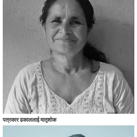
पत्रकार ढकाललाई मातृशोक