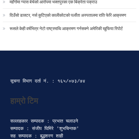
महँगोमा ग्यास बेचेको आरोपमा भक्तपुरका एक बिक्रेता पक्राउ
दिउँसो डाक्टर, नर्स कुटिएको कालीकोटको पलाँता अस्पतालमा राति फेरि आक्रमण
रूसले केही वर्षभित्र नेटो राष्ट्रमाथि आक्रमण गर्नसक्ने अमेरिकी खुफिया रिपोर्ट
सूचना विभाग दर्ता‍ नं. : १६५/०७३/७४ 
सल्लाहकार सम्पादक : प्रभात चलाउने

सम्पादक : संजीप घिमिरे 'शुभचिन्तक' 

सह सम्पादक : बुद्धशरण शाही
