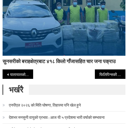
सुनसरीको बराहक्षेत्रबाट ४१८ किलो गाँजासहित चार जना पक्राउ
Post navigation
यातायातको बदनाम कोठा नम्बर १२ मा यसरी हुन्छ दिनदहाडै हाकाहाकी घुसको लेनदेन
फिलिपिन्सकी राजकुमारी कसरी अाइपुगिन, मकवानपुरमा शान्ति प्रवचन दिँदै
भर्खरै
एनपीएल २०२६ को मिति घोषणा, तिहारमा पनि खेल हुने
देशभर मनसुनी वायुको प्रभाव : आज यी ५ प्रदेशमा भारी वर्षाको सम्भावना