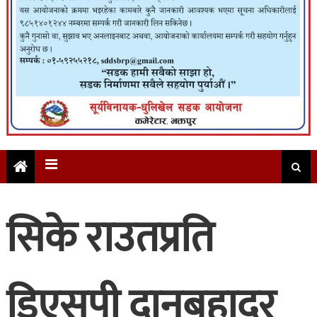
सिके राउतप्रति
डिएसपी दानबहादुर