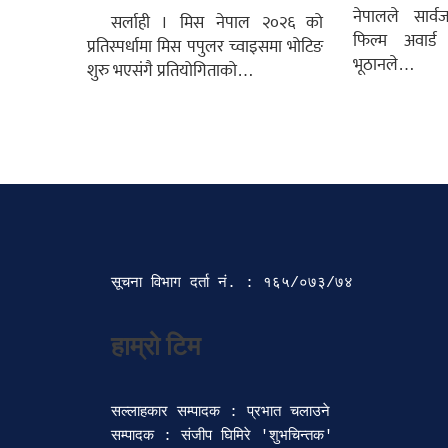
नेपालले सार्व
सर्लाही । मिस नेपाल २०२६ को
फिल्म अवार्
प्रतिस्पर्धामा मिस पपुलर च्वाइसमा भोटिङ
भूठानले…
शुरु भएसंगै प्रतियोगिताको…
सूचना विभाग दर्ता‍ नं. : १६५/०७३/७४ 
सल्लाहकार सम्पादक : प्रभात चलाउने

सम्पादक : संजीप घिमिरे 'शुभचिन्तक' 
