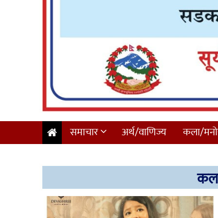
समाचार
अर्थ/वाणिज्य
कला/मनोर
कला