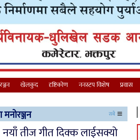
ञ्जन
खेलकुद
दृष्टिकोण
ननस्टप विशेष
प्रवास
 मनोरञ्जन
सबै
नयाँ तीज गीत दिक्क लाईसक्यो