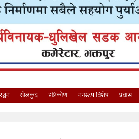
ञ्जन
खेलकुद
दृष्टिकोण
ननस्टप विशेष
प्रवास