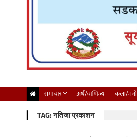
समाचार
अर्थ/वाणिज्य
कला/मनोर
TAG:
नतिजा प्रकाशन