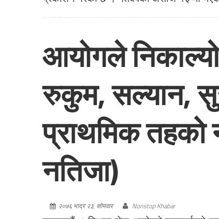
आयोगले निकाल्यो द
रुकुम, सल्यान, सु
प्राथमिक तहको नत
नतिजा)
२०७६ भाद्र २३, सोमवार
Nonstop Khabar