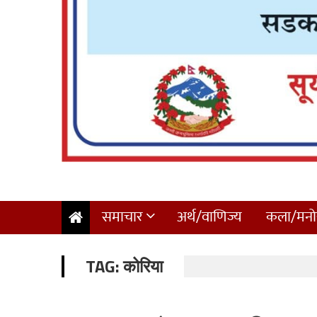
समाचार
अर्थ/वाणिज्य
कला/मनोर
TAG:
कोरिया