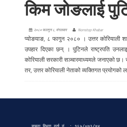
किम जोङलाई पुट
२०८० फाल्गुन ८, मंगलवार
Nonstop Khabar
प्योङयाङ, ८ फागुन २०८० । उत्तर कोरियाली शा
उपहार दिएका छन् । पुटिनले राष्ट्रपति उनलाइ
कोरियाली सरकारी सञ्चारमाध्यमले जनाएको छ। रु
तर, उत्तर कोरियाली नेताको व्यक्तिगत प्रयोगको
सूचना विभाग दर्ता‍ नं. : १६५/०७३/७४ 