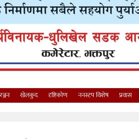
ञ्जन
खेलकुद
दृष्टिकोण
ननस्टप विशेष
प्रवास